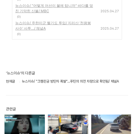
뉴스이슈/ "어떻게 어선이 불에 탑니까" 바다를 덮
친 기막힌 산불/ MBC
2025.04.27
(0)
뉴스이슈/ 주한미군 헬기도 투입/ 지리산 ‘천왕봉
사수’ 사투…/ 채널A
2025.04.27
(0)
'뉴스이슈'의 다른글
현재글
뉴스이슈/ "크렘린궁 방탄차 폭발"…푸틴의 의전 차량으로 확인됨/ 채널A
관련글