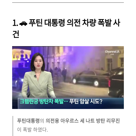
1. 🚗 푸틴 대통령 의전 차량 폭발 사
건
푸틴대통령
의
의전용 아우르스 세 나트 방탄 리무진
이 폭발 하였다.