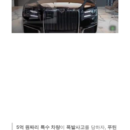
5억 원짜리
특수 차량
이
폭발사고
를 당하자,
푸틴