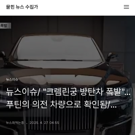
묻힌 뉴스 수집가
뉴스이슈
뉴스이슈/ "크렘린궁 방탄차 폭발"…
푸틴의 의전 차량으로 확인됨/
채널A
뉴스파먹는중
2025. 4. 27. 04:55