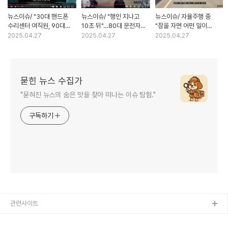
뉴스이슈/ "30대 핸드폰
뉴스이슈/ "행인 지나고
뉴스이슈/ 자율주행 중
수리센터 여직원, 90대
10초 뒤"…80대 운전자
"잠을 자면 어떤 일이
고객 속여 약 2억원 편취"/
인도 돌진/ 채널A
생기는지 실험"/ 교통사고
2025.04.27
2025.04.27
2025.04.27
채널A
묻힌 뉴스 수집가
"묻혀진 뉴스의 숨은 맛을 찾아 떠나는 이슈 탐험."
구독하기
관련사이트