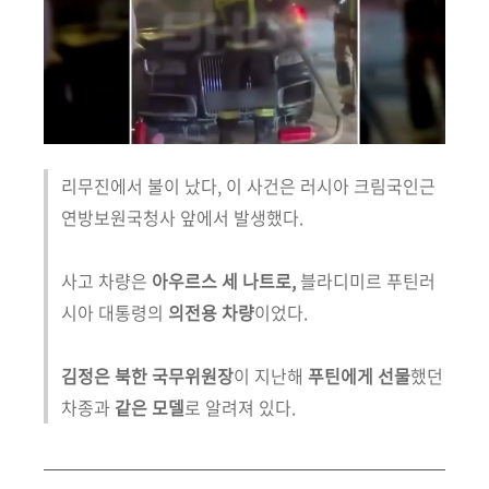
리무진에서 불이 났다, 이 사건은 러시아 크림국인근
연방보원국청사 앞에서 발생했다.
사고 차량은
아우르스 세 나트로,
블라디미르 푸틴러
시아 대통령의
의전용 차량
이었다.
김정은 북한 국무위원장
이 지난해
푸틴에게 선물
했던
차종과
같은 모델
로 알려져 있다.