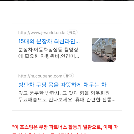
http://www.j-world.co.kr
광고
15대의 분장차 최신라인
업.
분장차.이동화장실등 촬영장
에 필요한 차량완비.인간미를
최우선에 기업가치로 스탭존
중
http://m.coupang.com
광고
방탄차 쿠팡 몸을 따뜻하게 채우는 차
깊고 풍부한 방탄차, 그 맛과 향을 와우회원
무료배송으로 만나보세요. 휴대 간편한 전통
차 스틱, 오늘주문 내일도착 로켓배송으로 즐
기세요.
"이 포스팅은 쿠팡 파트너스 활동의 일환으로, 이에 따