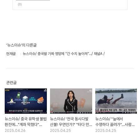
(3)
'뉴스이슈'의 다른글
현재글
뉴스이슈/ 중국발 가짜 영양제 “간 수치 높아져”…/ 채널A /
관련글
뉴스이슈/ 중국 유학생 불법
뉴스이슈/ '전국 동시다발
뉴스이슈/ "늪에서
환전에…"계좌 막혔다"
산불! 우연인가?' "타다 만
수영하다 끌려가"…사람
집주인 불똥/ SBS
중국어 서적이.." 범인 잡고
덮친 맹수의 정체는?/ SBS
2025.04.26
2025.04.25
2025.04.25
보니 '의문투성이'/ SBS