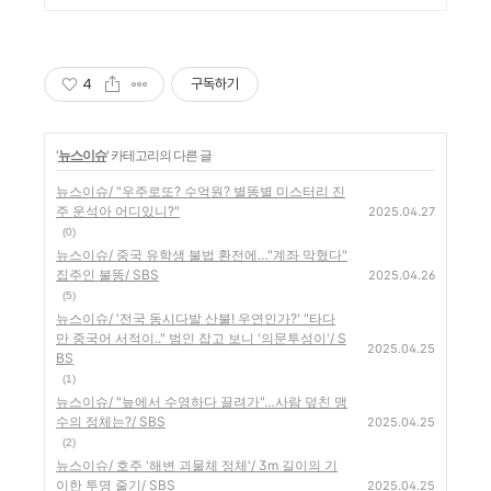
4
구독하기
'
뉴스이슈
' 카테고리의 다른 글
뉴스이슈/ "우주로또? 수억원? 별똥별 미스터리 진
주 운석아 어디있니?"
2025.04.27
(0)
뉴스이슈/ 중국 유학생 불법 환전에…"계좌 막혔다"
집주인 불똥/ SBS
2025.04.26
(5)
뉴스이슈/ '전국 동시다발 산불! 우연인가?' "타다
만 중국어 서적이.." 범인 잡고 보니 '의문투성이'/ S
2025.04.25
BS
(1)
뉴스이슈/ "늪에서 수영하다 끌려가"…사람 덮친 맹
수의 정체는?/ SBS
2025.04.25
(2)
뉴스이슈/ 호주 '해변 괴물체 정체'/ 3m 길이의 기
이한 투명 줄기/ SBS
2025.04.25