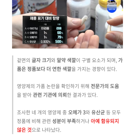
겉면의
글자 크기
와
알약 색깔
이 구별 요소가 되며,
가
품은 정품보다 더 연한 색깔
을 가지는 경향이 있다.
영양제의 가품 논란을 확인하기 위해
전문가의 도움
을 받아
관련 기관에 의뢰
한 결과가 있다.
조사한 네 개의 영양제 중
오메가 3
와
유산균
등 모두
정품에 비해 관련
성분이 부족
하거나
아예 함유되지
않은 것
으로 나타났다.