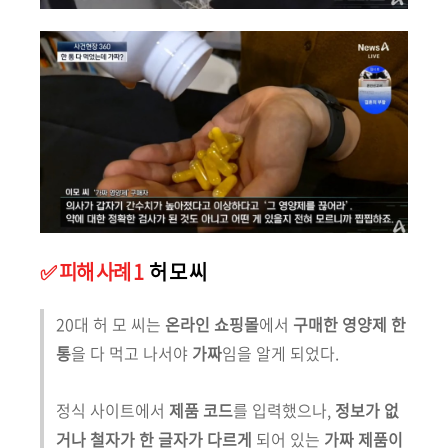
✅️ 피해 사례 1
허 모 씨
20대 허 모 씨는
온라인 쇼핑몰
에서
구매한 영양제 한
통
을 다 먹고 나서야
가짜
임을 알게 되었다.
정식 사이트에서
제품 코드
를 입력했으나,
정보가 없
거나
철자가 한 글자가 다르게
되어 있는
가짜 제품이