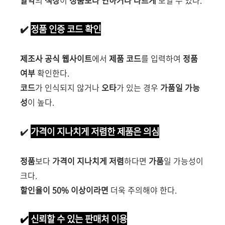
알약
의
색상
이
정품보다 연하거나 다르게
보일 수 있다.
✔️
정품 인증 코드 확인
제조사 공식 웹사이트
에서
제품 코드
를 입력하여
정품
여부
확인한다.
코드
가 인식되지 않거나
오타
가 있는 경우
가품일 가능
성
이 높다.
✔️
가격이 지나치게 저렴한 제품은 의심
정품
보다
가격이 지나치게 저렴
하다면
가품
일 가능성이
크다.
할인율이 50% 이상이라면
더욱 주의해야 한다.
✔️
신뢰할 수 있는 판매처 이용