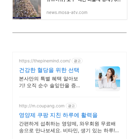
news.mosa-atv.com
https://thepinemind.com/
광고
건강한 혈당을 위한 선택
본사만의 특별 혜택 알아보
기! 오직 순수 솔잎만을 증류
해 고농축 시킨 그 제품! 하루
3알 간편하게 건강 케어 지금
부터 시작해 보세요
http://m.coupang.com
광고
영양제 쿠팡 지친 하루에 활력을
간편하게 섭취하는 영양제, 와우회원 무료배
송으로 만나보세요. 비타민, 생기 있는 하루!
오늘주문 내일도착 로켓배송으로 시작하세요.