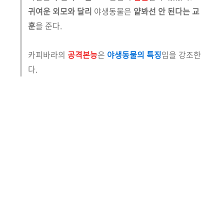
귀여운 외모와 달리
야생동물은
얕봐선 안 된다는 교
훈
을 준다.
카피바라의
공격본능
은
야생동물의 특징
임을 강조한
다.