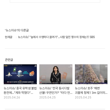
'뉴스이슈'의 다른글
현재글
뉴스이슈/ "늪에서 수영하다 끌려가"…사람 덮친 맹수의 정체는?/ SBS
관련글
뉴스이슈/ 중국 유학생 불법
뉴스이슈/ '전국 동시다발
뉴스이슈/ 호주 '해변
환전에…"계좌 막혔다"
산불! 우연인가?' "타다 만
괴물체 정체'/ 3m 길이의
집주인 불똥/ SBS
중국어 서적이.." 범인 잡고
기이한 투명 줄기/ SBS
2025.04.26
2025.04.25
2025.04.25
보니 '의문투성이'/ SBS