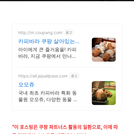
http://m.coupang.com
광고
카피바라 쿠팡 살아있는
듯 생생한 디테일
아이에게 큰 즐거움을! 카피
바라, 지금 쿠팡에서 만나보
세요. 선물 고민은 이제 그만,
와우회원 무료배송으로 아이
마음을 사로잡으세요!
https://all.jejuallpass.com
광고
모모쥬
국내 최초 카피바라 특화 동
물원 모모쥬, 다양한 동물 친
구들과 함께하는 특별한만남
"이 포스팅은 쿠팡 파트너스 활동의 일환으로, 이에 따