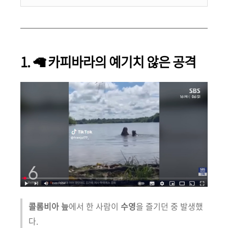
1. 🦙 카피바라의 예기치 않은 공격
콜롬비아 늪
에서 한 사람이
수영
을 즐기던 중 발생했
다.