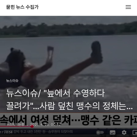
묻힌 뉴스 수집가
뉴스이슈
뉴스이슈/ "늪에서 수영하다
끌려가"…사람 덮친 맹수의 정체는?/
SBS
뉴스파먹는중
2025. 4. 25. 00:42