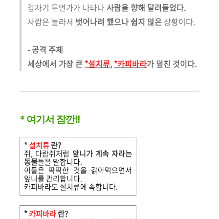
갑자기 무언가가 나타나
사람을 향해 달려들었다.
사람은 놀라서
벗어나려 했으나 쉽지 않은
상황이다.
- 공격 주체
세상에서 가장 큰
*설치류
,
*카피바라
가 덮친 것이다.
* 여기서 잠깐!!
*
설치류
란?
쥐, 다람쥐처럼
앞니가 계속 자라는
동물
들을 말합니다.
이들은 딱딱한 것을 갉아먹으면서
앞니를 관리합니다.
카피바라도 설치류에 속합니다.
*
카피바라
란?