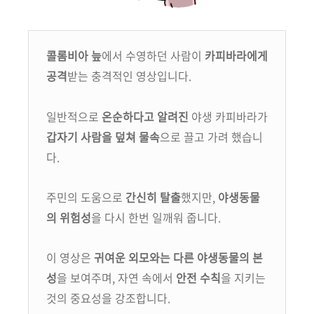
콜롬비아 늪
에서 수영하던 사람이
카피바라에게
공격
받는 충격적인 영상입니다.
일반적으로
온순하다고 알려진
야생 카피바라가
갑자기 사람을 덮쳐
물속
으로 끌고 가려 했습니
다.
주민의 도움으로
간신히 탈출
했지만,
야생동물
의 위험성
을 다시 한번 일깨워 줍니다.
이 영상은
귀여운 외모와는 다른 야생동물의 본
성
을 보여주며,
자연 속에서
안전 수칙
을 지키는
것의 중요성을 강조합니다.