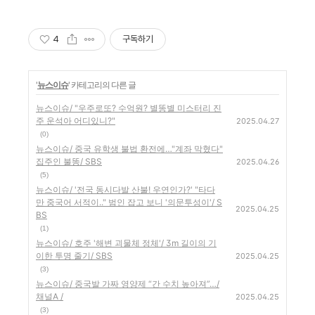
4
구독하기
'
뉴스이슈
' 카테고리의 다른 글
뉴스이슈/ "우주로또? 수억원? 별똥별 미스터리 진
주 운석아 어디있니?"
2025.04.27
(0)
뉴스이슈/ 중국 유학생 불법 환전에…"계좌 막혔다"
집주인 불똥/ SBS
2025.04.26
(5)
뉴스이슈/ '전국 동시다발 산불! 우연인가?' "타다
만 중국어 서적이.." 범인 잡고 보니 '의문투성이'/ S
2025.04.25
BS
(1)
뉴스이슈/ 호주 '해변 괴물체 정체'/ 3m 길이의 기
이한 투명 줄기/ SBS
2025.04.25
(3)
뉴스이슈/ 중국발 가짜 영양제 “간 수치 높아져”…/
채널A /
2025.04.25
(3)