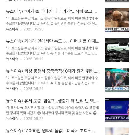
4. 🕵️‍♀️ 범죄 수법과 경찰 수사30대 여성 사업가가 보이스피싱임을 알
고처리 특례법상 과실치사혐의로 입건하여 조사 중이며, 이 사건은 운
게 된 계기는? 30대 여성 사업가의 기지 로 보이스피싱범죄를 막고
전자들에게 운전 중 ..
뉴스이슈/ "이거 줄 테니까 나 데려가".. 식빵 물고 온
범인 검거까지 이어진 사건을 다룬 뉴스입니다. 신용보증재단대출을
유기견
"이 포스팅은 쿠팡 파트너스 활동의 일환으로, 이에 따른 일정액의 수
미끼로 보험사대출 상환을 요구하는 교묘한 수법에, 촉을 발휘한 사업
수료를 제공받습니다."📑 목차1. 🍞 유기견의 특별한 선물2. 🐶 유기
가는 은행 앞에서 신용보증재단과 보험사에 직접 확인, 보이스피싱임
견의 감동적인 이야기3. 🐶 유기견의 건강 상태4. 🐶 유기견의 특별
뉴스이슈
2025.05.23
을 알아챕니다. 경찰에 신고 후, 사복 경찰과 함께 보이스피싱 현금 수
한 사연자신을 구조하러 온 보호단체 직원에게 빵을 선물한 유기견의
거책을 아파트 단지로 유인하여 검거하는 데 결정적인 역할을 합니다.
사연은? 유기견이 자신의 구조자에게 빵을 선물하며 도움을 요청한 감
이 사건은 보이스피..
뉴스이슈/ 카메라 앞에서만 속도↓.. 이런 차들 이제
동적인 이야기를 담고 있습니다. 빈혈과 진드기 열병으로 건강이 심각
'딱 걸린다'
"이 포스팅은 쿠팡 파트너스 활동의 일환으로, 이에 따른 일정액의 수
했지만, 결국 치료받고 새로운 가족을 찾게 된 유기견의 사연은 깊은
수료를 제공받습니다."📑 목차1. 🚓 서울 내부순환 도로의 속도 단속
울림을 줍니다. 이 이야기는 버려진 동물들이 처한 불행한 현실을 다시
2. 📸 차량 속도 단속 시스템의 작동 방식3. 🚓 상시 단속 가능성4. 🚦
뉴스이슈
2025.05.22
생각하게 만들며, 소중한 생명에 대한 이해와 compassion을 배울
교통법규 단속 강화암행 순찰차 안에 설치된 최신 장비로 단속 이 영상
수 있는 기회를 제공합니다. 모든 생명체가 사랑받고 보호받아야 함을
은 암행 순찰차를 이용한 새로운 단속 방식에 대한 KBS 뉴스 보도입
잊지 말아야 합니다...
뉴스이슈/ 화성 동탄서 중국국적40대가 흉기 위협..
니다. 암행 순찰차는 레이더와 카메라를 통해 과속, 난폭 운전, 끼어들
시민들 가까스로 대피
"이 포스팅은 쿠팡 파트너스 활동의 일환으로, 이에 따른 일정액의 수
기등 다양한 교통 법규 위반을 24시간 상시 단속할 수 있습니다. 특
수료를 제공받습니다."📑 목차1. ⚠️ 화성 동탄 흉기난동 사건2. 🚨 화
히, 갓길에 차량을 세우지 않고도 단속이 가능하여 효율성을 높였습니
성 동탄 취객 흉기 위협 사건 요약3. 🚨 취객의 흉기 위협 사건 개요4.
뉴스이슈
2025.05.22
다. 경찰은 경각심을 높이고 교통사고를 예방하기 위해 서울 주요 도로
🚔 경찰의 구속영장 신청화성 동탄서 취객이 흉기 위협.. 시민들 가까
에서 암행 순찰차 단속을 본격적으로 시작할 예정입니다. 이 단속의 핵
스로 대피 본 영상은 화성 동탄에서 발생한 흉기 난동사건을 보도합니
심은 '언제 ..
뉴스이슈/ 유세 도중 ‘암살’?…생중계 돼 난리 난 멕시
다. 새벽 시간, 술에 취한 40대 중국 국적남성이 20대 남녀 일행에게
코
📑 목차1. 🔫 멕시코 시장 후보 암살 사건의 개요와 영향2. 📺 생중계
흉기를 들고 달려드는 아찔한 상황이 cctv에 포착되었습니다. 피해자
된 정치적 폭력 사건3. 😱 멕시코의 정치적 폭력 및 암살 사건4. 🗳️
들이 신속하게 대피하여 다행히 부상자는 없었지만, 자칫 큰 피해로 이
멕시코에서의 정치 폭력 현황유세 도중 ‘암살’?…생중계돼 난리 난 멕
뉴스이슈
2025.05.22
어질 뻔한 사건이었습니다 경찰은 코드 제로를 발령하여 용의자를 긴
시코 멕시코에서 시장 후보가 유세도중 암살당하는 충격적인 사건이
급 체포하고 살인미수혐의로 구속 영장을 신청할 예정입니다. 이 사건
발생했으며, 이 장면이 sns를 통해 생중계되어 전 세계에 충격을 주고
은 묻지마 범..
뉴스이슈/ '7,000만 원짜리 몸값'.. 미국서 초희귀 쌍
있습니다. 이번 사건은 멕시코의 고질적인 문제인 마약 카르텔과 관련