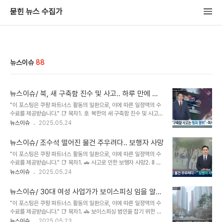
묻힌 뉴스 수집가
뉴스이슈
88
뉴스이슈/ 북, 새 구축함 진수 및 사고.. 하루 만에 공
개하고 미사일 발사
"이 포스팅은 쿠팡 파트너스 활동의 일환으로, 이에 따른 일정액의 수
수료를 제공받습니다." 📑 목차1. 🚢 북한의 새 구축함 진수 및 사고2.
🛳️ 구축함 진수 평가3. 🛠️ 김정은, 북한 구축함 사고 대응4. 🚢 북한
뉴스이슈
2025.05.24
의 구축함 사고와 미사일 발사북한이 새 구축함 진수 중 사고를 낸 이
유는? 북한이 새 구축함 진수식 중 사고가 발생하여 선체가 파손되는
뉴스이슈/ 조수석 떨어진 물건 주우려다.. 보행자 사망
사건이 발생했습니다. 김정은 위원장은 이를 '용납 못 할 범죄 행위'로
"이 포스팅은 쿠팡 파트너스 활동의 일환으로, 이에 따른 일정액의 수
규정하며 강하게 경고했습니다. 사고 직후, 북한은 내부 기강을 다잡기
수료를 제공받습니다." 📑 목차1. 🚗 사고로 인한 보행자 사망2. 🚦 보
위해 순항 미사일 여러 발을 발사하며 무력시위를 벌였습니다. 이는 해
행자 사망 사고 개요3. 🚗 사고의 경과와 원인4. 🚨 교통사고에 대한
뉴스이슈
2025.05.24
군력 강화에 속도를 내는 과정에서 발생한 사고로, 북한은 이례적으로
조사 진행 중조수석에 떨어진 물건을 줍다가 보행자를 치어 사망 본 영
사고 경위를 상세히 공개하며 책임 회피와 내부 여론 통제를 시도하고
상은 운전 중 부주의로 인해 발생한 안타까운 교통사고를 다룹니다.
있..
뉴스이슈/ 30대 여성 사업가가 보이스피싱 임을 알게
60대 여성이 운전 중 조수석에 떨어진 물건을 줍다가 신호가 바뀐 것
된 계기는?
"이 포스팅은 쿠팡 파트너스 활동의 일환으로, 이에 따른 일정액의 수
을 인지하지 못하고 횡단보도를 덮쳐 50대 여성이 사망했습니다. 음
수료를 제공받습니다." 📑 목차1. 🚓 보이스피싱 범인을 잡기 위한 기
주나 약물 운전은 아니었지만, 운전 중 작은 부주의가 얼마나 큰 비극
지 발휘2. 💼 대출 신청과 의심스러운 연락3. 🏦 사업가의 촉과 대응
뉴스이슈
2025.05.23
으로 이어질 수 있는지 보여주는 사례입니다. 경찰은 운전자를 교통사