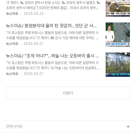
두사 태어나
📑 목차1. 🐍 초희귀 쌍두사 탄생 소식2. 🐍 초희귀 쌍두사 발명3. 🐍
된 정치인 암살의 현실을 여실히 보여줍니다. 마약 카르텔은 이권에 방
초희귀 쌍두사 태어남'7,000만 원짜리 몸값'.. 미국서 초희귀 쌍두사
해가 되는 정치인들을 표적으로 삼고 있으며, 특히 지방 선거를 앞두고
태어나 미국에서 태어난 초희귀 쌍두사에 대한 놀라운 소식을 전하는
뉴스이슈
2025.05.22
이러한 폭력 사태가 빈번하게 발생하고 있습니다. 베라크루스주에서
영상입니다. 캘리포니아 왕뱀으로, 태어날 확률이 10만 분의 1에 불과
는 이미 여러 정치인 암살사건이 발생했으며, 후보자들은 신변 보호를
하다고 합니다. 직원들의 예상과 달리, 이 뱀은 새끼 쥐를 먹으며 건강
요청하고 있지만, ..
뉴스이슈/ 중앙분리대 올라 탄 장갑차…잇단 군 사고
하게 자라고 있으며, 1년 이상 생존 시 7천만 원의 가치를 인정받을 것
‘기강 해이’
"이 포스팅은 쿠팡 파트너스 활동의 일환으로, 이에 따른 일정액의 수
으로 예상됩니다. 이 영상은 희귀한 자연 현상을 통해 생명의 다양성과
수료를 제공받습니다."📑 목차1. 🚧 군사 기강 해이에 대한 우려2. 🚧
가치에 대해 생각하게 합니다.1. 🐍 초희귀 쌍두사 탄생 소식미국에서
장갑차 사고와 관련된 안전 조치3. 🚨 군 사고와 장갑차의 조향 문제
뉴스이슈
2025.05.21
태어난 쌍두사는 전설이나 상상 속 존재가 아니라 실제로 존재하는 생
4. 🛡️ 군 기강 해이에 대한 우려중앙분리대 올라 탄 장갑차…잇단 군
명체이다. 이 쌍두사는 외관상 컴퓨터 그래픽효과 같지만, 실제로는 작
사고 ‘기강 해이 최근 잇따른 군 관련 사고 소식을 전하는 KBS 9시 뉴
은..
뉴스이슈/ “조작 아냐?”…하늘 나는 오토바이 출시 임
스 보도입니다. 충북 충주에서 육군 장갑차가 중앙분리대를 들이받고
박
"이 포스팅은 쿠팡 파트너스 활동의 일환으로, 이에 따른 일정액의 수
올라타는 사고가 발생했습니다. 조향 장치이상으로 추정되며, 훈련을
수료를 제공받습니다."📑 목차1. 🚀 하늘 나는 오토바이의 현실화2.
위해 이동 중 발생했습니다. 이 사고 외에도 포천 전투기 오폭 사고, 평
🚁 하늘 나는 오토바이 개발 현황3. 🚀 하늘 나는 오토바이 출시 소식
뉴스이슈
2025.05.21
창 경공격기 기총 포드 투하 실수등 잇따른 군 사고가 발생하며 군 기
4. ✈️ 하늘 나는 오토바이 기술 개발 현황“조작 아냐?. . .하늘 나는 오
강 해이에 대한 우려가 제기되고 있습니다. 일련의 사건들은 군 내부의
토바이 출시 임박 SF 영화에서나 보던 하늘을 나는 오토바이, 에어바
안전 ..
이크가 현실로 다가왔습니다. 폴란드의 한 스타트업이 개발한 에어바
더보기
이크는 z트 추진 장치를 이용해 수직 이착륙이 가능하며, 탄소 섬유소
재로 제작되어 무게가 가볍습니다. 중국에서도 오토바이와 헬리콥터
를 합친 개념의 에어바이크가 개발 중이며, 국내 카이스트연구진도 핵
심 기술개발에 성공했습니다. 상상 속의 기술이 현실화되면서 미래 모
빌리티에 대한 기대..
관련사이트